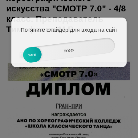
искусства "СМОТР 7.0" - 4/8
класс. Преподаватель
Тимофеева М.В.
Потяните слайдер для входа на сайт
»»»
»»»