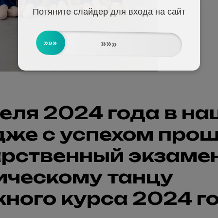
Потяните слайдер для входа на сайт
»»»
»»»
еля 2024 года в н
дже с успехом про
арственный экзамен
ическому танцу
ного курса 2024 г