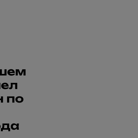
ашем
шел
 по
ода