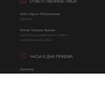
ОТВЕТСТВЕННЫЕ ЛИЦА
Ледях Лариса Абдуахатовна
директор
Попова Татьяна Львовна
заместитель директора по учебно-
воспитательной работе
ЧАСЫ И ДНИ ПРИЕМА
Директор
вторник 14.00-17.30 (по записи)
Заместитель директора по учебно-
воспитательной работе
среда, четверг 14.00-17.30
Политика в отношении обработки персональных данных