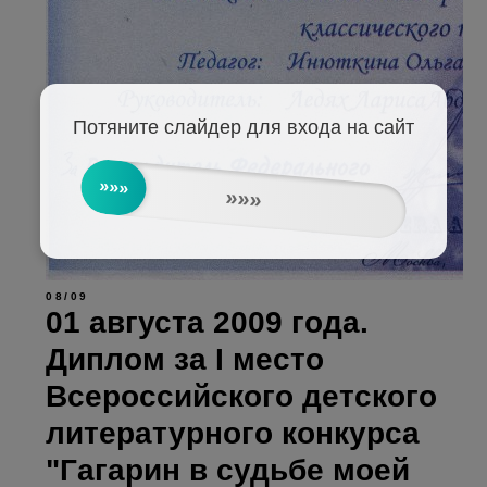
Потяните слайдер для входа на сайт
»»»
»»»
08/09
01 августа 2009 года.
Диплом за I место
Всероссийского детского
литературного конкурса
"Гагарин в судьбе моей