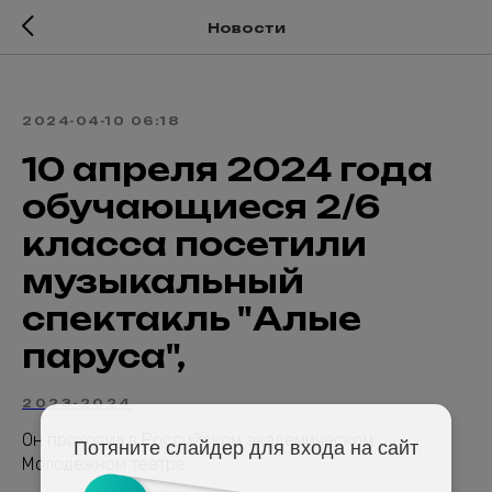
Новости
2024-04-10 06:18
10 апреля 2024 года
обучающиеся 2/6
класса посетили
музыкальный
спектакль "Алые
паруса",
2023-2024
Он проходил в Российском академическом
Потяните слайдер для входа на сайт
Молодежном театре.