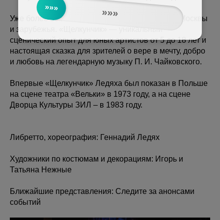
»»»
»»»
Уже более 50 лет спектакль не уходит со сцен Москвы
и зарубежья. «Щелкунчик» — уникальный
сценический опыт для юных артистов от 5 до 18 лет и
настоящая сказка для зрителей о вере в мечту, добро
и любовь на легендарную музыку П. И. Чайковского.
Впервые «Щелкунчик» Ледяха был показан в Польше
на сцене театра «Вельки» в 1973 году, а на сцене
Дворца Культуры ЗИЛ – в 1983 году.
Либретто, хореография: Геннадий Ледях
Художники по костюмам и декорациям: Игорь и
Татьяна Нежные
Ближайшие представления: Следите за анонсами
событий