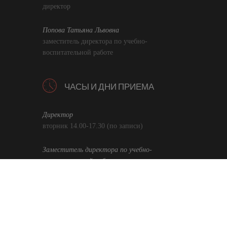
директор
Попова Татьяна Львовна
заместитель директора по учебно-
воспитательной работе
ЧАСЫ И ДНИ ПРИЕМА
Директор
вторник 14.00-17.30 (по записи)
Заместитель директора по учебно-
воспитательной работе
среда, четверг 14.00-17.30
Политика в отношении обработки персональных данных
Заведующая отделением дополнительного
образования
среда, четверг 14.00-17.30