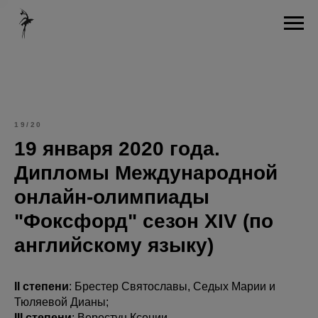
19/20
19 января 2020 года.
Дипломы Международной
онлайн-олимпиады
"Фоксфорд" сезон XIV (по
английскому языку)
II степени
: Брестер Святославы, Седых Марии и
Тюляевой Дианы;
III степени
: Верестун Ксении.