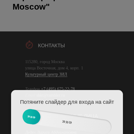
Moscow"
КОНТАКТЫ
115280, город Москва
улица Восточная, дом 4, корп. 1
Культурный центр ЗИЛ
Телефон
+7 (495) 675-22-78
Email
shkt@rambler.ru
Потяните слайдер для входа на сайт
ОТВЕТСТВЕННЫЕ ЛИЦА
»»»
»»»
Ледях Лариса Абдуахатовна