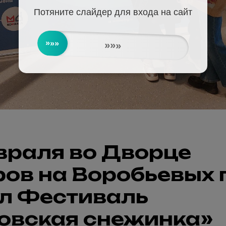
Потяните слайдер для входа на сайт
»»»
»»»
враля во Дворце
ов на Воробьевых 
л Фестиваль
овская снежинка»