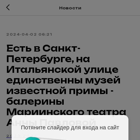
Новости
2024-04-02 06:21
Есть в Санкт-
Петербурге, на
Итальянской улице
единственны музей
известной примы -
балерины
Мариинского театра
Анны Павловой
Потяните слайдер для входа на сайт
2023-2024