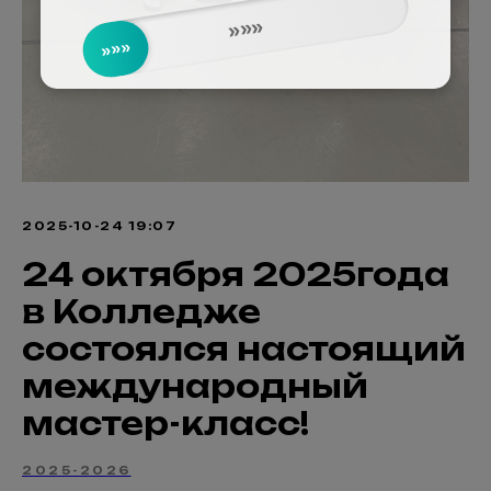
»»»
»»»
2025-10-24 19:07
24 октября 2025года
в Колледже
состоялся настоящий
международный
мастер-класс!
2025-2026