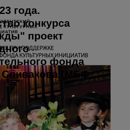
23 года.
тво конкурса
жды" проект
дного
тельного фонда
 Спивакова (МБФ