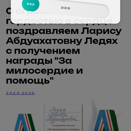
»»»
»»»
С огромной
гордостью в сердце
поздравляем Ларису
Абдуахатовну Ледях
с получением
награды "За
милосердие и
помощь"
2024-2025