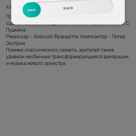
»»»
2022-2023
»»»
Постановка проходила на знаменитой московской
сцене Московского драматического театра имени А. С.
Пушкина.
Режиссер - Алексей Франдетти. Композитор - Питер
Экстром.
Помимо классического сюжета, зрителей также
удивили необычные трансформирующиеся декорации
и музыка живого оркестра.