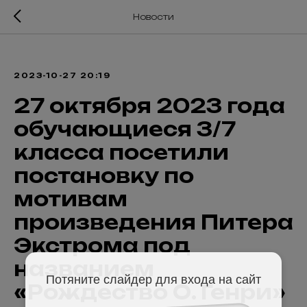
Новости
2023-10-27 20:19
27 октября 2023 года
обучающиеся 3/7
класса посетили
постановку по
мотивам
произведения Питера
Экстрома под
названием
Потяните слайдер для входа на сайт
«Рождество О. Генри»